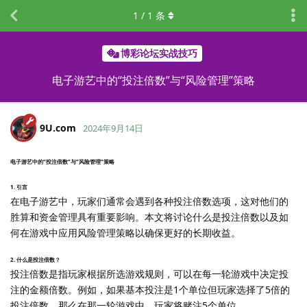
1
/
1
条
博彩论坛实战技巧
电子游艺中的“投注倍数”与“风险管理”策略
9U.​com
2024年9月14日
电子游艺中的“投注倍数”与“风险管理”策略
1. 引言
在电子游艺中，玩家们通常会遇到各种投注倍数选项，这对他们的
胜算和资金管理具有重要影响。本文将讨论什么是投注倍数以及如
何在游戏中应用风险管理策略以确保更好的长期收益。
2. 什么是投注倍数？
投注倍数是指玩家根据所选游戏规则，可以在每一轮游戏中决定投
注的金额倍数。例如，如果基本投注是1个单位但玩家选择了5倍的
投注倍数，那么在那一轮游戏中，玩家将赌注5个单位。