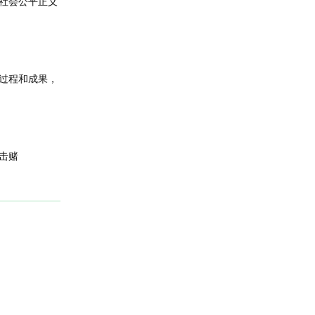
社会公平正义
过程和成果，
击赌
回复