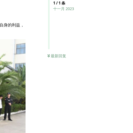
1
/
1
条
十一月 2023
自身的利益，
最新回复