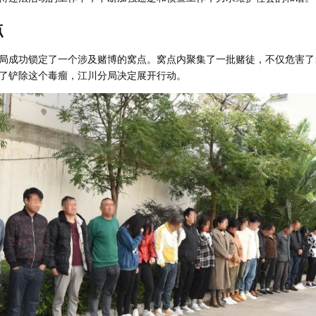
点
局成功锁定了一个涉及赌博的窝点。窝点内聚集了一批赌徒，不仅危害了
了铲除这个毒瘤，江川分局决定展开行动。