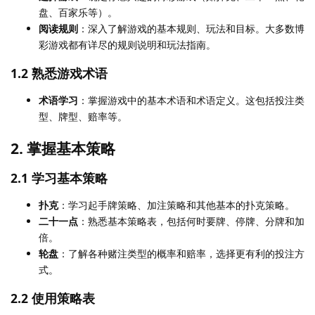
盘、百家乐等）。
阅读规则
：深入了解游戏的基本规则、玩法和目标。大多数博
彩游戏都有详尽的规则说明和玩法指南。
1.2 熟悉游戏术语
术语学习
：掌握游戏中的基本术语和术语定义。这包括投注类
型、牌型、赔率等。
2.
掌握基本策略
2.1 学习基本策略
扑克
：学习起手牌策略、加注策略和其他基本的扑克策略。
二十一点
：熟悉基本策略表，包括何时要牌、停牌、分牌和加
倍。
轮盘
：了解各种赌注类型的概率和赔率，选择更有利的投注方
式。
2.2 使用策略表