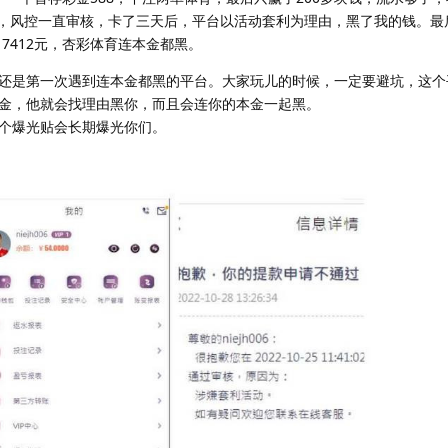
被拒，风控一直审核，卡了三天后，平台以活动套利为理由，黑了我的钱。最
了7412元，杏彩体育连本金都黑。
还是第一次遇到连本金都黑的平台。大家玩儿的时候，一定要避坑，这个
金，他就会找理由黑你，而且会连你的本金一起黑。
个爆光贴会长期爆光你们。