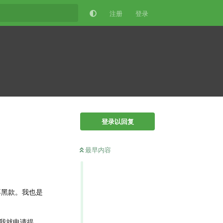
注册
登录
登录以回复
最早内容
不黑款。我也是
，我就申请提