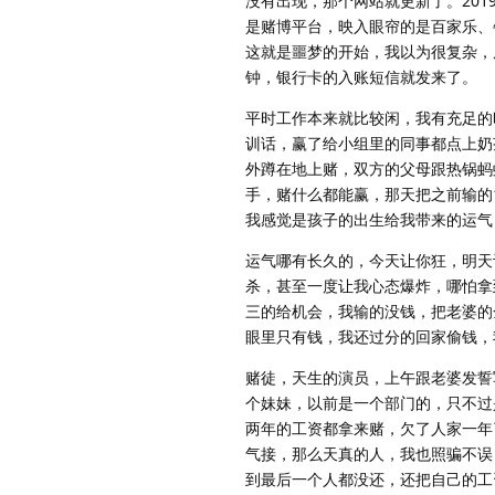
没有出现，那个网站就更新了。20
是赌博平台，映入眼帘的是百家乐、
这就是噩梦的开始，我以为很复杂，
钟，银行卡的入账短信就发来了。
平时工作本来就比较闲，我有充足的
训话，赢了给小组里的同事都点上奶
外蹲在地上赌，双方的父母跟热锅蚂
手，赌什么都能赢，那天把之前输的
我感觉是孩子的出生给我带来的运气
运气哪有长久的，今天让你狂，明天
杀，甚至一度让我心态爆炸，哪怕拿
三的给机会，我输的没钱，把老婆的
眼里只有钱，我还过分的回家偷钱，
赌徒，天生的演员，上午跟老婆发誓
个妹妹，以前是一个部门的，只不过
两年的工资都拿来赌，欠了人家一年
气接，那么天真的人，我也照骗不误
到最后一个人都没还，还把自己的工