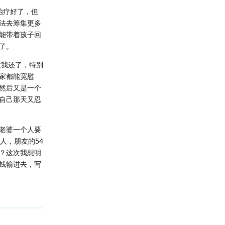
治疗好了，但
法去筹集更多
能带着孩子回
了。
被我还了，特别
家都能宽慰
然后又是一个
自己那天又忍
老婆一个人要
人，朋友的54
？这次我想明
钱输进去，写
回复