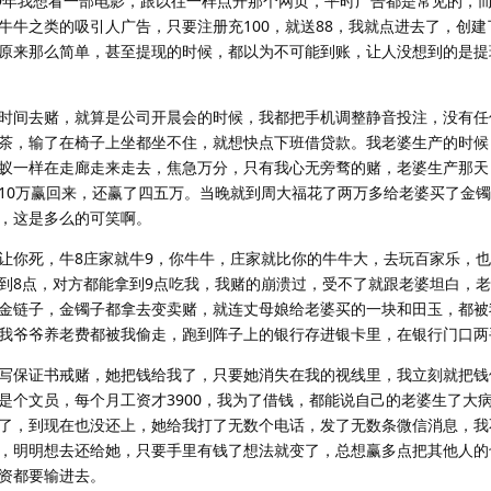
19年我想看一部电影，跟以往一样点开那个网页，平时广告都是常见的，
牛牛之类的吸引人广告，只要注册充100，就送88，我就点进去了，创建
原来那么简单，甚至提现的时候，都以为不可能到账，让人没想到的是提
时间去赌，就算是公司开晨会的时候，我都把手机调整静音投注，没有任
茶，输了在椅子上坐都坐不住，就想快点下班借贷款。我老婆生产的时候
蚁一样在走廊走来走去，焦急万分，只有我心无旁骛的赌，老婆生产那天
10万赢回来，还赢了四五万。当晚就到周大福花了两万多给老婆买了金
，这是多么的可笑啊。
让你死，牛8庄家就牛9，你牛牛，庄家就比你的牛牛大，去玩百家乐，
到8点，对方都能拿到9点吃我，我赌的崩溃过，受不了就跟老婆坦白，
金链子，金镯子都拿去变卖赌，就连丈母娘给老婆买的一块和田玉，都被
我爷爷养老费都被我偷走，跑到阵子上的银行存进银卡里，在银行门口两
写保证书戒赌，她把钱给我了，只要她消失在我的视线里，我立刻就把钱
是个文员，每个月工资才3900，我为了借钱，都能说自己的老婆生了大
了，到现在也没还上，她给我打了无数个电话，发了无数条微信消息，我
，明明想去还给她，只要手里有钱了想法就变了，总想赢多点把其他人的
资都要输进去。