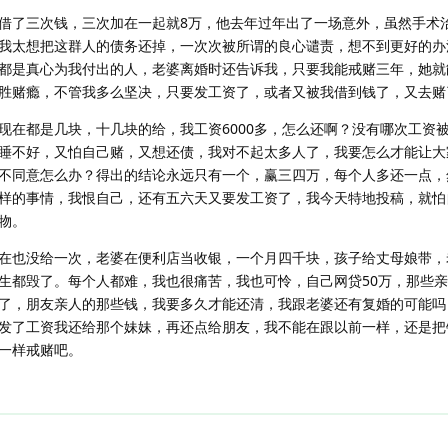
借了三次钱，三次加在一起就8万，他去年过年出了一场意外，虽然手术
我太想把这群人的债务还掉，一次次被所谓的良心谴责，想不到更好的办
都是真心为我付出的人，老婆离婚时还告诉我，只要我能戒赌三年，她就
胜赌瘾，不管我多么坚决，只要发工资了，或者又被我借到钱了，又去赌
现在都是几块，十几块的给，我工资6000多，怎么还啊？没有哪次工资
睡不好，又怕自己赌，又想还债，我对不起太多人了，我要怎么才能让大
不同意怎么办？得出的结论永远只有一个，赢三四万，每个人多还一点，
样的事情，我恨自己，还有五六天又要发工资了，我今天特地投稿，就怕
物。
在也没给一次，老婆在便利店当收银，一个月四千块，孩子给丈母娘带，
生都毁了。每个人都难，我也很痛苦，我也可怜，自己网贷50万，那些亲
了，朋友亲人的那些钱，我要多久才能还清，我跟老婆还有复婚的可能吗
发了工资我还给那个妹妹，再还点给朋友，我不能在跟以前一样，还是把
一样戒赌吧。