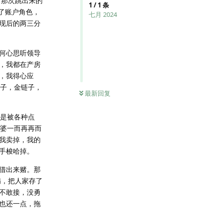
而那次跳出来的
1
/
1
条
了账户角色，
七月 2024
现后的两三分
何心思听领导
，我都在产房
，我得心应
镯子，金链子，
最新回复
也是被各种点
老婆一而再再而
我卖掉，我的
手梭哈掉。
借出来赌。那
病，把人家存了
不敢接，没勇
也还一点，拖