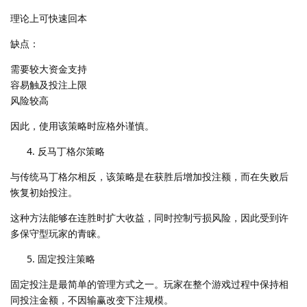
理论上可快速回本
缺点：
需要较大资金支持
容易触及投注上限
风险较高
因此，使用该策略时应格外谨慎。
反马丁格尔策略
与传统马丁格尔相反，该策略是在获胜后增加投注额，而在失败后
恢复初始投注。
这种方法能够在连胜时扩大收益，同时控制亏损风险，因此受到许
多保守型玩家的青睐。
固定投注策略
固定投注是最简单的管理方式之一。玩家在整个游戏过程中保持相
同投注金额，不因输赢改变下注规模。