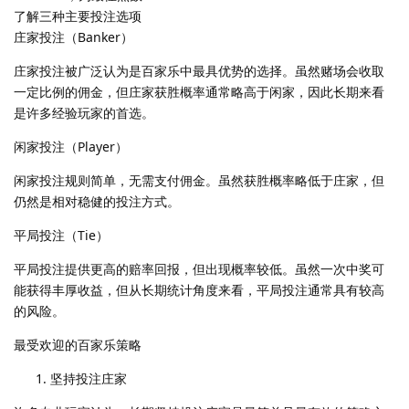
了解三种主要投注选项
庄家投注（Banker）
庄家投注被广泛认为是百家乐中最具优势的选择。虽然赌场会收取
一定比例的佣金，但庄家获胜概率通常略高于闲家，因此长期来看
是许多经验玩家的首选。
闲家投注（Player）
闲家投注规则简单，无需支付佣金。虽然获胜概率略低于庄家，但
仍然是相对稳健的投注方式。
平局投注（Tie）
平局投注提供更高的赔率回报，但出现概率较低。虽然一次中奖可
能获得丰厚收益，但从长期统计角度来看，平局投注通常具有较高
的风险。
最受欢迎的百家乐策略
坚持投注庄家