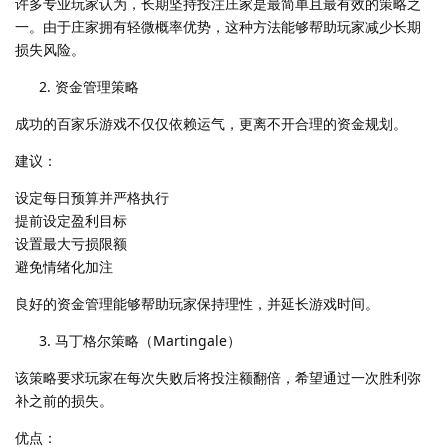
许多专业玩家认为，长期坚持投注庄家是最简单且最有效的策略之
一。由于庄家拥有轻微概率优势，这种方法能够帮助玩家减少长期
损失风险。
资金管理策略
成功的百家乐游戏不仅仅依赖运气，更离不开合理的资金规划。
建议：
设定每日预算并严格执行
提前设定盈利目标
设置最大亏损限额
避免情绪化加注
良好的资金管理能够帮助玩家保持理性，并延长游戏时间。
马丁格尔策略（Martingale）
该策略要求玩家在每次失败后将投注额翻倍，希望通过一次胜利弥
补之前的损失。
优点：