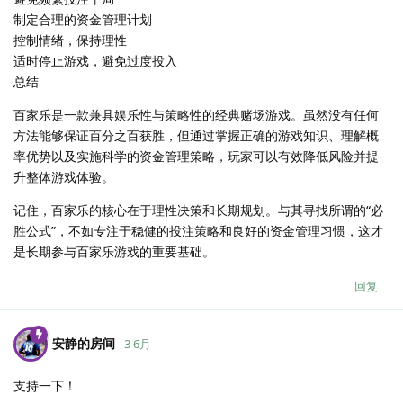
制定合理的资金管理计划
控制情绪，保持理性
适时停止游戏，避免过度投入
总结
百家乐是一款兼具娱乐性与策略性的经典赌场游戏。虽然没有任何
方法能够保证百分之百获胜，但通过掌握正确的游戏知识、理解概
率优势以及实施科学的资金管理策略，玩家可以有效降低风险并提
升整体游戏体验。
记住，百家乐的核心在于理性决策和长期规划。与其寻找所谓的“必
胜公式”，不如专注于稳健的投注策略和良好的资金管理习惯，这才
是长期参与百家乐游戏的重要基础。
回复
安静的房间
3 6月
支持一下！