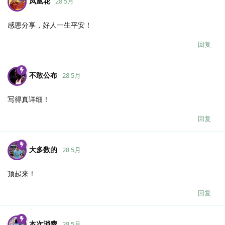
凤凰花
28 5月
感恩分享，好人一生平安！
回复
不敢公布
28 5月
写得真详细！
回复
大多数的
28 5月
顶起来！
回复
本次消费
28 5月