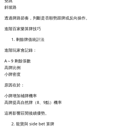
雙跳
斜坡路
透過牌路節奏，判斷是否順勢跟牌或反向操作。
進階百家樂算牌技巧
剩餘牌值統計法
進階玩家會記錄：
A～9 剩餘張數
高牌比例
小牌密度
原因在於：
小牌增加補牌機率
高牌提高自然牌（8、9點）機率
這將影響莊閒後續優勢。
龍寶與 side bet 算牌