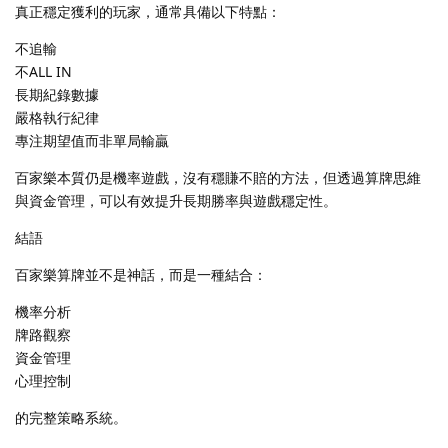
真正穩定獲利的玩家，通常具備以下特點：
不追輸
不ALL IN
長期紀錄數據
嚴格執行紀律
專注期望值而非單局輸贏
百家樂本質仍是機率遊戲，沒有穩賺不賠的方法，但透過算牌思維
與資金管理，可以有效提升長期勝率與遊戲穩定性。
結語
百家樂算牌並不是神話，而是一種結合：
機率分析
牌路觀察
資金管理
心理控制
的完整策略系統。