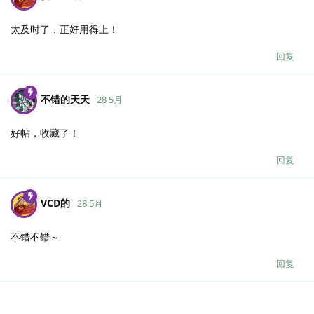
太及时了，正好用得上！
回复
不错的天天
28 5月
好帖，收藏了！
回复
VCD的
28 5月
不错不错～
回复