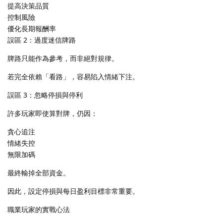
提高決策品質
控制風險
優化長期報酬率
誤區 2：過度迷信牌路
牌路只能作為參考，而非絕對規律。
若完全依賴「看路」，容易陷入情緒下注。
誤區 3：忽略停損與停利
許多玩家即使算對牌，仍因：
貪心追注
情緒失控
無限加碼
最終輸掉全部資金。
因此，設定停損與每日盈利目標非常重要。
職業玩家的實戰心法