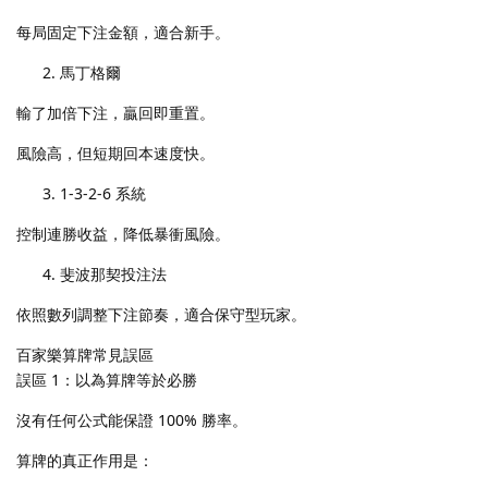
每局固定下注金額，適合新手。
馬丁格爾
輸了加倍下注，贏回即重置。
風險高，但短期回本速度快。
1-3-2-6 系統
控制連勝收益，降低暴衝風險。
斐波那契投注法
依照數列調整下注節奏，適合保守型玩家。
百家樂算牌常見誤區
誤區 1：以為算牌等於必勝
沒有任何公式能保證 100% 勝率。
算牌的真正作用是：