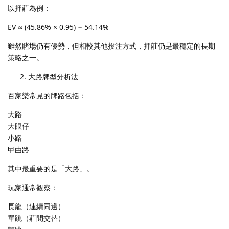
以押莊為例：
EV ≈ (45.86% × 0.95) − 54.14%
雖然賭場仍有優勢，但相較其他投注方式，押莊仍是最穩定的長期
策略之一。
大路牌型分析法
百家樂常見的牌路包括：
大路
大眼仔
小路
曱甴路
其中最重要的是「大路」。
玩家通常觀察：
長龍（連續同邊）
單跳（莊閒交替）