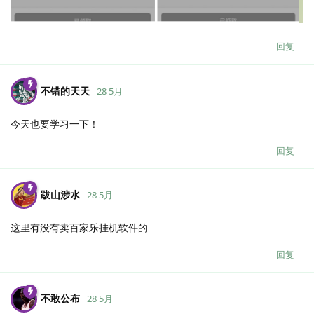
回复
不错的天天
28 5月
今天也要学习一下！
回复
跋山涉水
28 5月
这里有没有卖百家乐挂机软件的
回复
不敢公布
28 5月