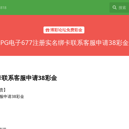
818
博彩论坛免费彩金
PG电子677注册实名绑卡联系客服申请38彩金
卡联系客服申请38彩金
责】
服申请38彩金