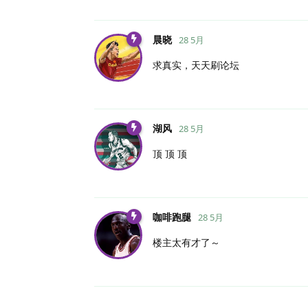
晨晓
28 5月
求真实，天天刷论坛
湖风
28 5月
顶 顶 顶
咖啡跑腿
28 5月
楼主太有才了～