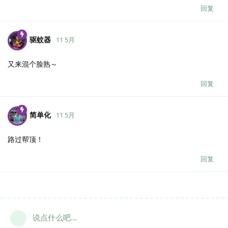
回复
驱蚊器
11 5月
又来混个脸熟～
回复
简单化
11 5月
路过帮顶！
回复
说点什么吧...