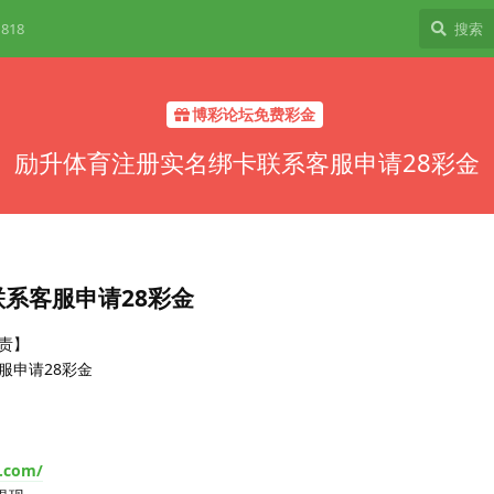
818
博彩论坛免费彩金
励升体育注册实名绑卡联系客服申请28彩金
系客服申请28彩金
责】
服申请28彩金
3.com/