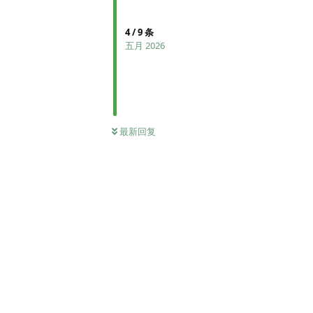
4
/
9
条
五月 2026
最新回复