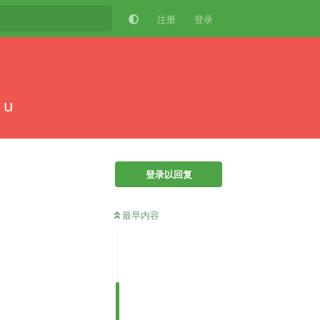
注册
登录
u
登录以回复
最早内容