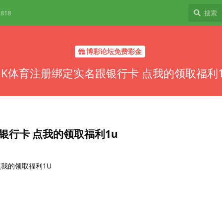
818
博彩论坛免费彩金
MK体育注册绑定实名跟银行卡 点我的领取福利1
银行卡 点我的领取福利1u
我的领取福利1U