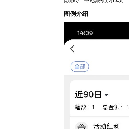
提现要求：最低提现额度为100元
图例介绍