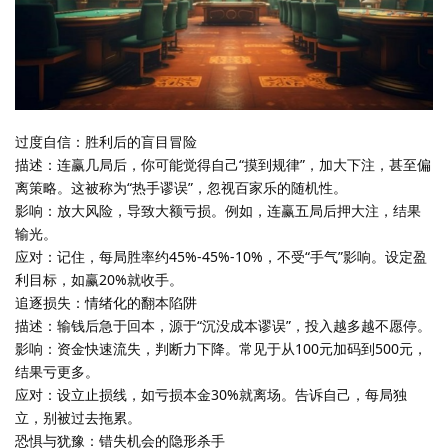
过度自信：胜利后的盲目冒险
描述：连赢几局后，你可能觉得自己“摸到规律”，加大下注，甚至偏
离策略。这被称为“热手谬误”，忽视百家乐的随机性。
影响：放大风险，导致大额亏损。例如，连赢五局后押大注，结果
输光。
应对：记住，每局胜率约45%-45%-10%，不受“手气”影响。设定盈
利目标，如赢20%就收手。
追逐损失：情绪化的翻本陷阱
描述：输钱后急于回本，源于“沉没成本谬误”，投入越多越不愿停。
影响：资金快速流失，判断力下降。常见于从100元加码到500元，
结果亏更多。
应对：设立止损线，如亏损本金30%就离场。告诉自己，每局独
立，别被过去拖累。
恐惧与犹豫：错失机会的隐形杀手