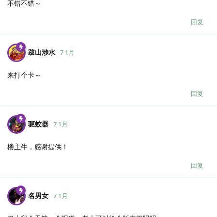
不错不错～
回复
跋山涉水
7 1月
来打个卡～
回复
驱蚊器
7 1月
楼主牛，感谢提供！
回复
名男女
7 1月