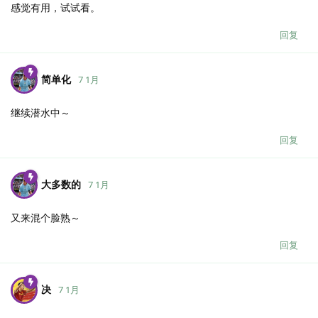
感觉有用，试试看。
回复
简单化
7 1月
继续潜水中～
回复
大多数的
7 1月
又来混个脸熟～
回复
决
7 1月