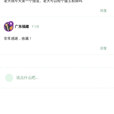
老大我今天第一个报道。老大可以给个版主权限吗
回复
广东福建
7 1月
非常感谢，收藏！
回复
说点什么吧...