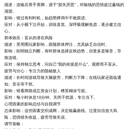
描述：连输后畏手畏脚，源于“损失厌恶”，对输钱的恐惧超过赢钱的
渴望。
影响：错过有利时机，如趋势牌局中不敢跟进。
应对：从小额下注开始，训练直觉。深呼吸缓解焦虑，逐步建立信
心。
群体效应：盲从的潜在风险
描述：受周围玩家影响，跟随群体押注，尤其缺乏自信时。
影响：削弱独立判断，有时群体选择反映趋势，但更多是噪音，导
致连错。
应对：保持独立思考，问自己“我的依据是什么”。观察而不盲从。
疲劳与分心：专注力的隐秘敌人
描述：长时间游戏导致大脑疲劳，判断力下降；在线玩家还面临通
知、音乐等干扰。
影响：错看牌路或忘资金计划，稀里糊涂亏损。
应对：每小时休息10分钟。关闭干扰源，专注当下。
心理因素的影响总结与自我调节
总体影响：这些因素交织成网，决定输赢曲线。过度自信放大风
险，恐惧错失收益，疲劳导致失误。
调节策略：