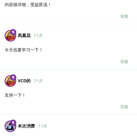
内容很详细，受益匪浅！
回复
凤凰花
7 1月
今天也要学习一下！
回复
VCD的
7 1月
支持一下！
回复
本次消费
7 1月