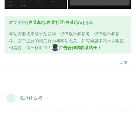
本文章由
|白菜基地:白菜社区-白菜论坛|
分享。
本站资源均来源于互联网，仅供娱乐和参考，仅供娱乐和参
考。文中提及的相关行为与本站无关，如有问题本站不承担任
何责任，请严格对待！
广告合作请联系站长！
回复
说点什么吧...