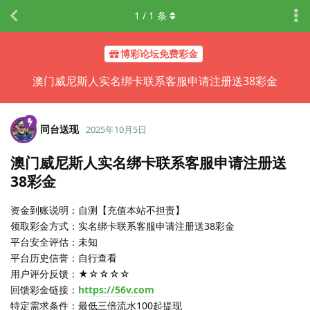
1
/
1
条
博彩论坛免费彩金
澳门威尼斯人实名绑卡联系客服申请注册送38彩金
同台送现
2025年10月5日
澳门威尼斯人实名绑卡联系客服申请注册送
38彩金
资金到账说明：自测【充值本站不担责】
领取彩金方式：实名绑卡联系客服申请注册送38彩金
平台安全评估：未知
平台历史信誉：自行查看
用户评分反馈：★☆☆☆☆
回馈彩金链接：
https://56v.com
特定需求条件：最低三倍流水100起提现