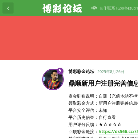
合作联系TG:@hezuo1
博彩彩金论坛
2025年8月26日
鼎顺新用户注册完善信息
资金到账说明：自测【充值本站不担
领取彩金方式：新用户注册完善信息
平台安全评估：未知
平台历史信誉：自行查看
用户评分反馈：★☆☆☆☆
回馈彩金链接：
https://ds566.cc//