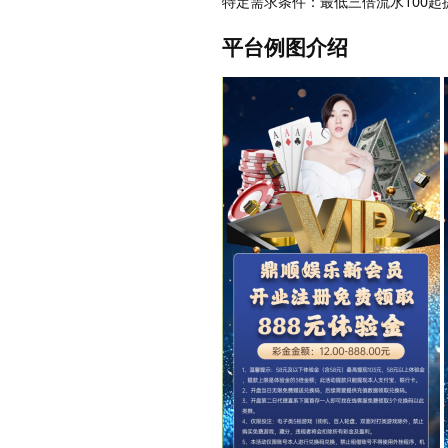
特定需求条件：最低三倍流水100起
平台例图介绍