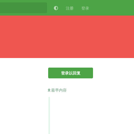
注册
登录
登录以回复
最早内容