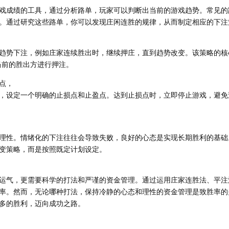
戏成绩的工具，通过分析路单，玩家可以判断出当前的游戏趋势。常见的
。通过研究这些路单，你可以发现庄闲连胜的规律，从而制定相应的下注
趋势下注，例如庄家连续胜出时，继续押庄，直到趋势改变。该策略的核
当前的胜出方进行押注。
点，
，设定一个明确的止损点和止盈点。达到止损点时，立即停止游戏，避免
理性。情绪化的下注往往会导致失败，良好的心态是实现长期胜利的基础
变策略，而是按照既定计划设定。
运气，更需要科学的打法和严谨的资金管理。通过运用庄家连胜法、平注
率。然而，无论哪种打法，保持冷静的心态和理性的资金管理是致胜率的
多的胜利，迈向成功之路。