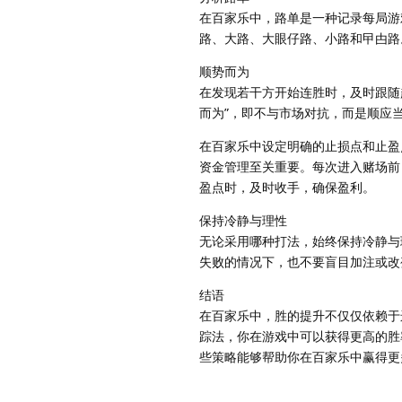
在百家乐中，路单是一种记录每局游
路、大路、大眼仔路、小路和曱甴路
顺势而为
在发现若干方开始连胜时，及时跟随
而为”，即不与市场对抗，而是顺应
在百家乐中设定明确的止损点和止盈
资金管理至关重要。每次进入赌场前
盈点时，及时收手，确保盈利。
保持冷静与理性
无论采用哪种打法，始终保持冷静与
失败的情况下，也不要盲目加注或改
结语
在百家乐中，胜的提升不仅仅依赖于
踪法，你在游戏中可以获得更高的胜
些策略能够帮助你在百家乐中赢得更