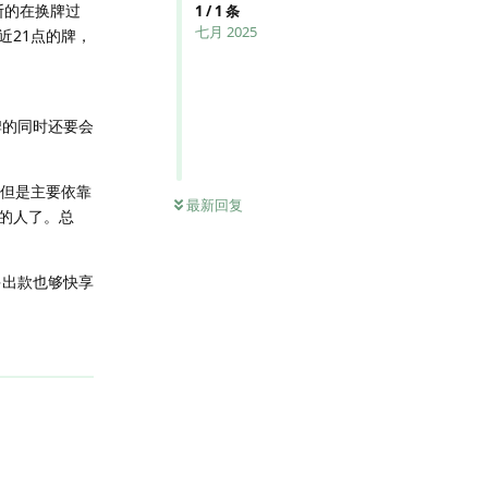
断的在换牌过
1
/
1
条
七月 2025
近21点的牌，
牌的同时还要会
。但是主要依靠
最新回复
的人了。总
多出款也够快享
回复